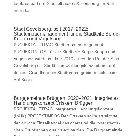
tum­bauquartiere Stachel­hausen & Hons­berg im Rah­
men des...
Stadt Gevelsberg, seit 2017–2022:
Stadtumbaumanagement für die Stadtteile Berge-
Knapp und Vogelsang
PROJEKTAUFTRAG Stad­tum­bau­man­age­ment
PROJEKTINFOS Für die Stadt­teile Berge-Knapp und
Vogel­sang wurde im Jahr 2010 durch den Rat der Stadt
Gevels­berg ein Stadt­teilen­twick­lungskonzept und auf
dessen Grund­lage ein Stad­tum­bauge­bi­et beschlossen.
Auf Basis...
Burggemeinde Brüggen, 2020–2021: Integriertes
Handlungskonzept Ortskern Brüggen
PROJEKTAUFTRAG Inte­gri­ertes Hand­lungskonzept
(InHK) PROJEKTINFOS Der Ortskern sollte attrak­tiv­er,
der örtliche Einzel­han­del gesichert und die inner­städtis­
chen Grün­flächen qual­i­fiziert wer­den. Die Burgge­meinde