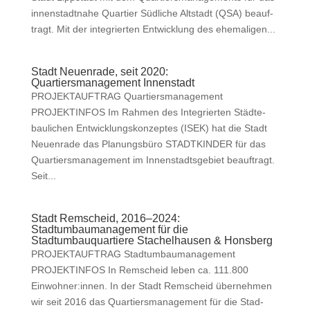
innen­stadt­na­he Quarti­er Südliche Alt­stadt (QSA) beauf­
tragt. Mit der inte­gri­erten Entwick­lung des ehe­ma­li­gen...
Stadt Neuenrade, seit 2020:
Quartiersmanagement Innenstadt
PROJEKTAUFTRAG Quartiers­man­age­ment
PROJEKTINFOS Im Rah­men des Inte­gri­erten Städte­
baulichen Entwick­lungskonzeptes (ISEK) hat die Stadt
Neuen­rade das Pla­nungs­büro STADTKINDER für das
Quartiers­man­age­ment im Innen­stadts­ge­bi­et beauf­tragt.
Seit...
Stadt Remscheid, 2016–2024:
Stadtumbaumanagement für die
Stadtumbauquartiere Stachelhausen & Honsberg
PROJEKTAUFTRAG Stad­tum­bau­man­age­ment
PROJEKTINFOS In Rem­scheid leben ca. 111.800
Einwohner:innen. In der Stadt Rem­scheid übernehmen
wir seit 2016 das Quartiers­man­age­ment für die Stad­