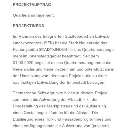
PROJEKTAUFTRAG
Quartiers­man­age­ment
PROJEKTINFOS
Im Rah­men des Inte­gri­erten Städte­baulichen Entwick­
lungskonzeptes (ISEK) hat die Stadt Neuen­rade das
Pla­nungs­büro
STADT
KINDER für das Quartiers­man­age­
ment im Innen­stadts­ge­bi­et beauf­tragt. Seit dem
01.03.2020 begleit­et dieses Quartiers­man­age­ment die
Neuen­rad­er und Neuen­raderin­nen und unter­stützt sie in
der Umset­zung von Ideen und Pro­jek­te, die zu ein­er
nach­halti­gen Entwick­lung der Innen­stadt beitragen.
The­ma­tis­che Schw­er­punk­te bilden in diesem Pro­jekt
zum einen die Aufw­er­tung der Alt­stadt, inkl. der
Umgestal­tung des Mark­t­platzes und der Auf­stel­lung
eines Gestal­tungsleit­fadens für die Alt­stadt. Die
Etablierung eines Hof- und Fas­saden­pro­grammes und
eines Ver­fü­gungs­fonds zur Aufw­er­tung von (pri­vat­en)