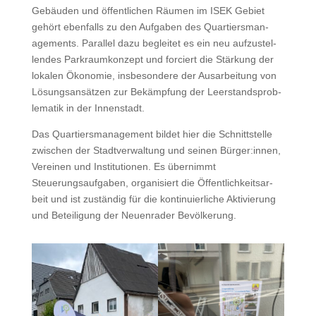
Gebäu­den und öffentlichen Räu­men im ISEK Gebi­et
gehört eben­falls zu den Auf­gaben des Quartiers­man­
age­ments. Par­al­lel dazu begleit­et es ein neu aufzustel­
len­des Par­kraumkonzept und forciert die Stärkung der
lokalen Ökonomie, ins­beson­dere der Ausar­beitung von
Lösungsan­sätzen zur Bekämp­fung der Leer­stand­sprob­
lematik in der Innenstadt.
Das Quartiers­man­age­ment bildet hier die Schnittstelle
zwis­chen der Stadtver­wal­tung und seinen Bürger:innen,
Vere­inen und Insti­tu­tio­nen. Es übern­immt
Steuerungsauf­gaben, organ­isiert die Öffentlichkeit­sar­
beit und ist zuständig für die kon­tinuier­liche Aktivierung
und Beteili­gung der Neuen­rad­er Bevölkerung.