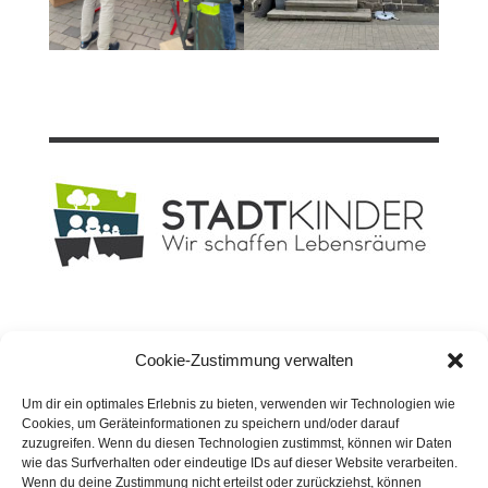
Planungsbüro
STADT
KINDER GmbH
Cookie-Zustimmung verwalten
Geschäftsführer: Dipl.-Ing. David Knospe
Rheinische Straße 182
Um dir ein optimales Erlebnis zu bieten, verwenden wir Technologien wie
44147 Dortmund
Cookies, um Geräteinformationen zu speichern und/oder darauf
zuzugreifen. Wenn du diesen Technologien zustimmst, können wir Daten
wie das Surfverhalten oder eindeutige IDs auf dieser Website verarbeiten.
Wenn du deine Zustimmung nicht erteilst oder zurückziehst, können