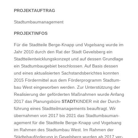
PROJEKTAUFTRAG
Stad­tum­bau­man­age­ment
PROJEKTINFOS
Für die Stadt­teile Berge-Knapp und Vogel­sang wurde im
Jahr 2010 durch den Rat der Stadt Gevels­berg ein
Stadt­teilen­twick­lungskonzept und auf dessen Grund­lage
ein Stad­tum­bauge­bi­et beschlossen. Auf Basis dessen
und eines aktu­al­isierten Sach­stands­bericht­es kon­nten
2015 För­der­mit­tel aus dem Förder­pro­gramm Stad­tum­
bau West einge­wor­ben wer­den. Zur Unter­stützung der
Real­isierung der geförderten Maß­nah­men wurde Anfang
2017 das Pla­nungs­büro
STADT
KINDER mit der Durch­
führung eines Stadt­teil­man­age­ments beauf­tragt. Wir
über­nah­men von 2017 bis 2021 das Stad­tum­bau­man­
age­ment für die Stadt­teile Berge-Knapp und Vogel­sang
im Rah­men des Stad­tum­bau West. Im Rah­men der
Städte­bauförderung in Gevels­berg wur­den ab 2017 ver­