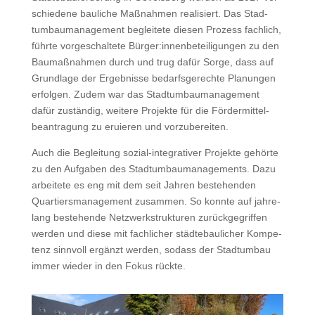
schiedene bauliche Maß­nah­men real­isiert. Das Stad­
tum­bau­man­age­ment begleit­ete diesen Prozess fach­lich,
führte vorgeschal­tete Bürger:innenbeteiligungen zu den
Bau­maß­nah­men durch und trug dafür Sorge, dass auf
Grund­lage der Ergeb­nisse bedarf­s­gerechte Pla­nun­gen
erfol­gen. Zudem war das Stad­tum­bau­man­age­ment
dafür zuständig, weit­ere Pro­jek­te für die För­der­mit­tel­
beantra­gung zu eruieren und vorzubereiten.
Auch die Begleitung sozial-inte­gra­tiv­er Pro­jek­te gehörte
zu den Auf­gaben des Stad­tum­bau­man­age­ments. Dazu
arbeit­ete es eng mit dem seit Jahren beste­hen­den
Quartiers­man­age­ment zusam­men. So kon­nte auf jahre­
lang beste­hende Net­zw­erk­struk­turen zurück­ge­grif­f­en
wer­den und diese mit fach­lich­er städte­baulich­er Kom­pe­
tenz sin­nvoll ergänzt wer­den, sodass der Stad­tum­bau
immer wieder in den Fokus rückte.