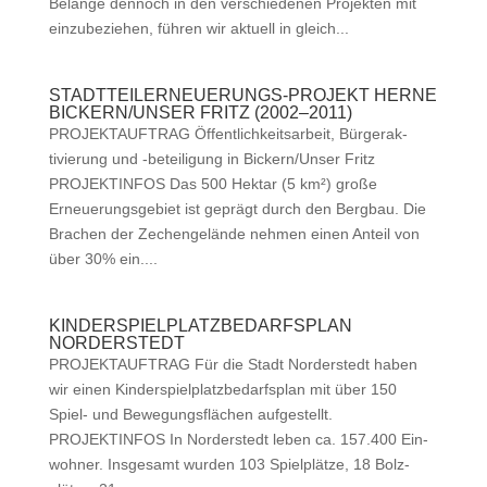
Belange den­noch in den ver­schiede­nen Pro­jek­ten mit
einzubeziehen, führen wir aktuell in gle­ich...
STADTTEILERNEUERUNGS-PROJEKT HERNE
BICKERN/UNSER FRITZ (2002–2011)
PROJEKTAUFTRAG Öffentlichkeit­sar­beit, Bürg­er­ak­
tivierung und ‑beteili­gung in Bickern/Unser Fritz
PROJEKTINFOS Das 500 Hek­tar (5 km²) große
Erneuerungs­ge­bi­et ist geprägt durch den Berg­bau. Die
Brachen der Zechen­gelände nehmen einen Anteil von
über 30% ein....
KINDERSPIELPLATZBEDARFSPLAN
NORDERSTEDT
PROJEKTAUFTRAG Für die Stadt Norder­st­edt haben
wir einen Kinder­spielplatzbe­darf­s­plan mit über 150
Spiel- und Bewe­gungs­flächen aufgestellt.
PROJEKTINFOS In Norder­st­edt leben ca. 157.400 Ein­
wohn­er. Ins­ge­samt wur­den 103 Spielplätze, 18 Bolz­