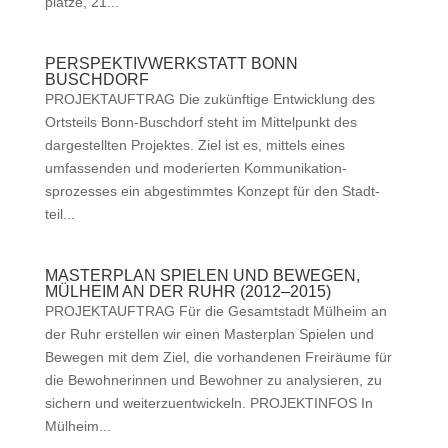
plätze, 21...
PERSPEKTIVWERKSTATT BONN
BUSCHDORF
PROJEKTAUFTRAG Die zukün­ftige Entwick­lung des
Ort­steils Bonn-Buschdorf ste­ht im Mit­telpunkt des
dargestell­ten Pro­jek­tes. Ziel ist es, mit­tels eines
umfassenden und mod­erierten Kom­mu­nika­tion­
sprozess­es ein abges­timmtes Konzept für den Stadt­
teil...
MASTERPLAN SPIELEN UND BEWEGEN,
MÜLHEIM AN DER RUHR (2012–2015)
PROJEKTAUFTRAG Für die Gesamt­stadt Mül­heim an
der Ruhr erstellen wir einen Mas­ter­plan Spie­len und
Bewe­gen mit dem Ziel, die vorhan­de­nen Freiräume für
die Bewohner­in­nen und Bewohn­er zu analysieren, zu
sich­ern und weiterzuentwickeln. PROJEKTINFOS In
Mül­heim...