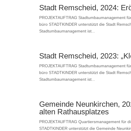
Stadt Remscheid, 2024: Er
PROJEKTAUFTRAG Stad­tum­bau­man­age­ment für
büro STADTKINDER unter­stützt die Stadt Rem­sche
Stad­tum­bau­man­age­ment ist...
Stadt Remscheid, 2023: „Kl
PROJEKTAUFTRAG Stad­tum­bau­man­age­ment für
büro STADTKINDER unter­stützt die Stadt Rem­sche
Stad­tum­bau­man­age­ment ist...
Gemeinde Neunkirchen, 2021
alten Rathausplatzes
PROJEKTAUFTRAG Quartiers­man­age­ment für d
STADTKINDER unter­stützt die Gemeinde Neunkirch