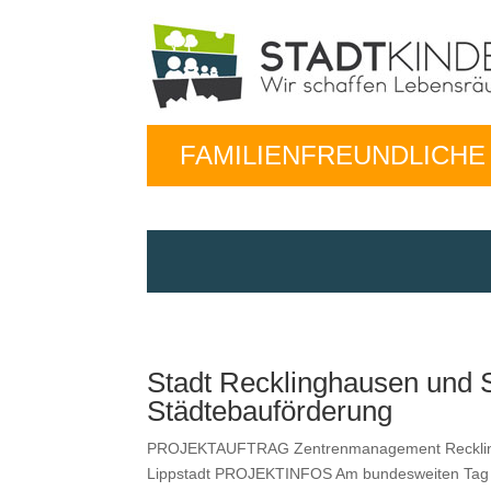
FAMILIENFREUNDLICH
Stadt Recklinghausen und S
Städtebauförderung
PROJEKTAUFTRAG Zen­tren­man­age­ment Reck­ling­h
Lippstadt PROJEKTINFOS Am bun­desweit­en Tag d