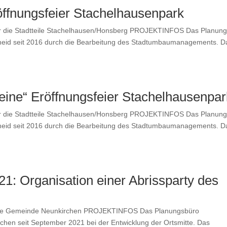
öffnungsfeier Stachelhausenpark
 die Stadt­teile Stachelhausen/Honsberg PROJEKTINFOS Das Pla­nung
id seit 2016 durch die Bear­beitung des Stad­tum­bau­man­age­ments. D
eine“ Eröffnungsfeier Stachelhausenpar
 die Stadt­teile Stachelhausen/Honsberg PROJEKTINFOS Das Pla­nung
id seit 2016 durch die Bear­beitung des Stad­tum­bau­man­age­ments. D
: Organisation einer Abrissparty des
ie Gemeinde Neunkirchen PROJEKTINFOS Das Pla­nungs­büro
en seit Sep­tem­ber 2021 bei der Entwick­lung der Ortsmitte. Das