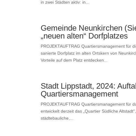
in zwei Städten aktiv: in...
Gemeinde Neunkirchen (Sieg
„neuen alten“ Dorfplatzes
PROJEKTAUFTRAG Quartiers­man­age­ment für d
sanierte Dorf­platz im alten Ortskern von Neunkirc
Vorteile auf dem Platz ent­deck­en...
Stadt Lippstadt, 2024: Aufta
Quartiersmanagement
PROJEKTAUFTRAG Quartiers­man­age­ment für das 
entwick­elt derzeit das „Quarti­er Südliche Alt­stad
städte­bauliche,...