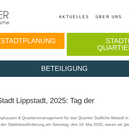
AKTUELLES
ÜBER UNS
E STADTPLANUNG
STADT
QUARTI
BETEILIGUNG
tadt Lippstadt, 2025: Tag der
ausen & Quartiers­man­age­ment für das Quarti­er Südliche Alt­stadt in
er Städte­bauförderung am Sam­stag, den 10. Mai 2025, waren wir gle­