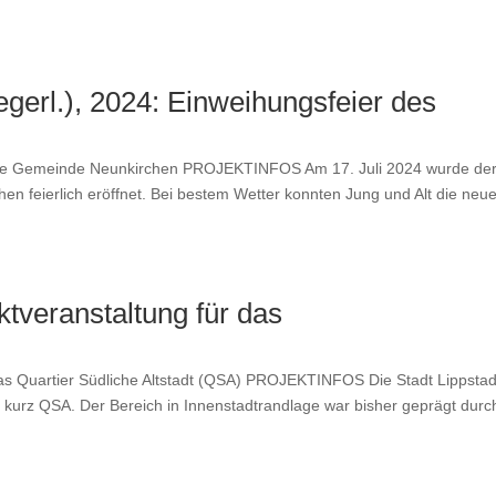
erl.), 2024: Einweihungsfeier des
ie Gemeinde Neunkirchen PROJEKTINFOS Am 17. Juli 2024 wurde de
hen feier­lich eröffnet. Bei bestem Wet­ter kon­nten Jung und Alt die neu
ktveranstaltung für das
Quarti­er Südliche Alt­stadt (QSA) PROJEKTINFOS Die Stadt Lipp­stad
t“, kurz QSA. Der Bere­ich in Innen­stad­trand­lage war bish­er geprägt durc