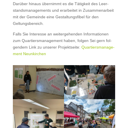
Darüber hin­aus übern­immt es die Tätigkeit des Leer­
stands­man­age­ments und erar­beit­et in Zusam­me­nar­beit
mit der Gemeinde eine Gestal­tungs­fi­bel für den
Geltungsbereich.
Falls Sie Inter­esse an weit­erge­hen­den Infor­ma­tio­nen
zum Quartiers­man­age­ment haben, fol­gen Sei gern fol­
gen­dem Link zu unser­er Pro­jek­t­seite:
Quartiers­man­age­
ment Neunkirchen