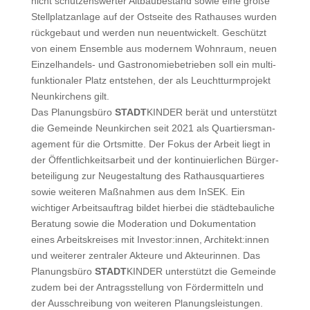
nicht schützenswert­er Alt­baube­stand sowie eine große
Stellplatzan­lage auf der Ost­seite des Rathaus­es wur­den
rück­ge­baut und wer­den nun neuen­twick­elt. Geschützt
von einem Ensem­ble aus mod­ernem Wohn­raum, neuen
Einzel­han­dels- und Gas­tronomiebe­trieben soll ein mul­ti­
funk­tionaler Platz entste­hen, der als Leucht­turm­pro­jekt
Neunkirchens gilt.
Das Pla­nungs­büro
STADT
KINDER berät und unter­stützt
die Gemeinde Neunkirchen seit 2021 als Quartiers­man­
age­ment für die Ortsmitte. Der Fokus der Arbeit liegt in
der Öffentlichkeit­sar­beit und der kon­tinuier­lichen Bürg­er­
beteili­gung zur Neugestal­tung des Rathausquartieres
sowie weit­eren Maß­nah­men aus dem InSEK. Ein
wichtiger Arbeit­sauf­trag bildet hier­bei die städte­bauliche
Beratung sowie die Mod­er­a­tion und Doku­men­ta­tion
eines Arbeit­skreis­es mit Investor:innen, Architekt:innen
und weit­er­er zen­traler Akteure und Akteurin­nen. Das
Pla­nungs­büro
STADT
KINDER unter­stützt die Gemeinde
zudem bei der Antragsstel­lung von För­der­mit­teln und
der Auss­chrei­bung von weit­eren Pla­nungsleis­tun­gen.