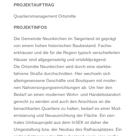
PROJEKTAUFTRAG
Quartiers­man­age­ment Ortsmitte
PROJEKTINFOS
Die Gemeinde Neunkirchen im Siegerland ist geprägt
von einem hohen his­torischen Baube­stand. Fach­w­
erkhäuser und die für die Region typ­isch ver­schiefer­ten
Häuser sind all­ge­gen­wär­tig und orts­bild­prä­gend.
Die Ortsmitte Neunkirchen wird durch eine stark­be­
fahrene Straße durch­schnit­ten. Hier wech­seln sich
alteinge­sessene Geschäfte und Bou­tiquen mit mod­er­
nen Nahver­sorgung­sein­rich­tun­gen ab. Um hier den
Bedarf an einen mod­er­nen Wohn- und Han­dels­stan­dort
gerecht zu wer­den und auch den Anschluss an die
benach­barten Quartiere zu hal­ten, bedarf es ein­er Mod­
ernisierung und Neuaus­rich­tung der Fläche. Ein zen­
trales Umbaupro­jekt aus dem InSEK ist daher die
Umgestal­tung bzw. der Neubau des Rathaus­platzes. Ein