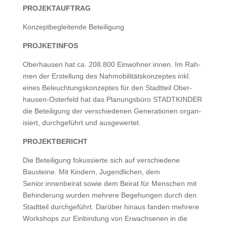
PROJEKTAUFTRAG
Konzept­be­glei­t­ende Beteiligung
PROJKETINFOS
Ober­hausen hat ca. 208.800 Einwohner:innen. Im Rah­
men der Erstel­lung des Nah­mo­bil­ität­skonzeptes inkl.
eines Beleuch­tungskonzeptes für den Stadt­teil Ober­
hausen-Oster­feld hat das Pla­nungs­büro STADTKINDER
die Beteili­gung der ver­schiede­nen Gen­er­a­tio­nen organ­
isiert, durchge­führt und ausgewertet.
PROJEKTBERICHT
Die Beteili­gung fokussierte sich auf ver­schiedene
Bausteine. Mit Kindern, Jugendlichen, dem
Senior:innenbeirat sowie dem Beirat für Men­schen mit
Behin­derung wur­den mehrere Bege­hun­gen durch den
Stadt­teil durchge­führt. Darüber hin­aus fan­den mehrere
Work­shops zur Ein­bindung von Erwach­se­nen in die