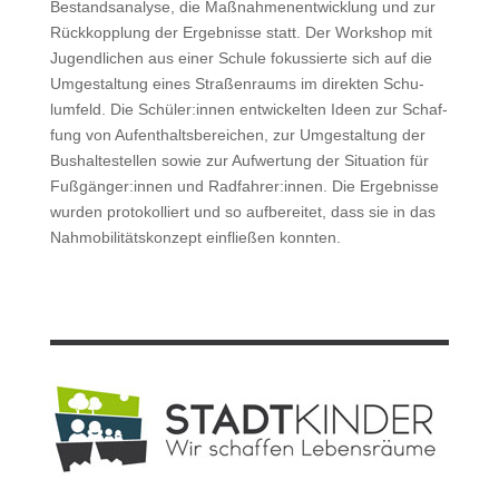
Bestand­s­analyse, die Maß­nahme­nen­twick­lung und zur
Rück­kop­plung der Ergeb­nisse statt. Der Work­shop mit
Jugendlichen aus ein­er Schule fokussierte sich auf die
Umgestal­tung eines Straßen­raums im direk­ten Schu­
lum­feld. Die Schüler:innen entwick­el­ten Ideen zur Schaf­
fung von Aufen­thalts­bere­ichen, zur Umgestal­tung der
Bushal­testellen sowie zur Aufw­er­tung der Sit­u­a­tion für
Fußgänger:innen und Radfahrer:innen. Die Ergeb­nisse
wur­den pro­tokol­liert und so auf­bere­it­et, dass sie in das
Nah­mo­bil­ität­skonzept ein­fließen konnten.