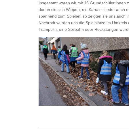
Ins­ge­samt waren wir mit 16 Grundschüler:innen zw
denen sie sich Wip­pen, ein Karus­sell oder auch 
span­nend zum Spie­len, so zeigten sie uns auch i
Nachrodt wur­den uns die Spielplätze im Umkreis d
Tram­polin, eine Seil­bahn oder Reck­stan­gen wur