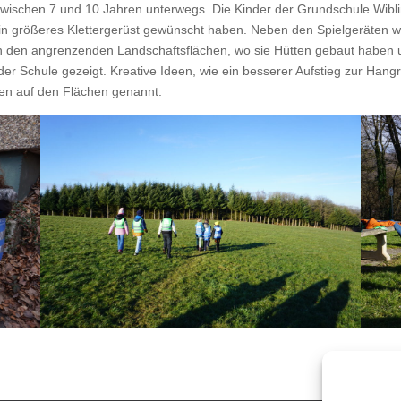
is­chen 7 und 10 Jahren unter­wegs. Die Kinder der Grund­schule Wib­ling
ein größeres Klet­terg­erüst gewün­scht haben. Neben den Spiel­geräten 
n den angren­zen­den Land­schafts­flächen, wo sie Hüt­ten gebaut haben
er Schule gezeigt. Kreative Ideen, wie ein besser­er Auf­stieg zur Hang
­den auf den Flächen genannt.