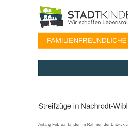
FAMILIENFREUNDLICH
Streifzüge in Nachrodt-Wib
Anfang Feb­ru­ar fan­den im Rah­men der Entwick­lu