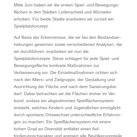
Mitte Juni haben wir die ersten Spiel- und Bewe­gungs­
flächen in den Städten Lüden­scheid und Würse­len
erhoben. Für bei­de Städte erar­beit­en wir zurzeit ein
Spielplatzkonzept.
Auf Basis der Erken­nt­nisse, die wir bei den Bestand­ser­
he­bun­gen gewin­nen sowie ver­schiede­nen Analy­sen, die
wir durch­führen, erar­beit­en wir nun die
Spielplatzkonzepte. Diese schla­gen für jede Spiel- und
Bewe­gungs­fläche konkrete Maß­nah­men zur
Verbesserung vor. Die Einzel­maß­nah­men richt­en sich
nach der Alters- und Ziel­gruppe, der Gestal­tung und
Aus­rich­tung der Fläche und nach dem Sanierungs­be­
darf. Dabei betra­cht­en wir die Flächen immer im Ver­
bund, sodass ein abges­timmtes Spielflächen­sys­tem
entste­ht, welch­es Kindern und Jugendlichen ermöglicht
durch spon­tane Ortswech­sel unter­schiedliche Erfahrun­
gen zu machen. Ein Spielflächen­sys­tem mit einem
hohen Grad an Diver­sität ent­fal­tet einen Auf­
forderungscharak­ter und ani­miert alle Bevölkerung­steile,