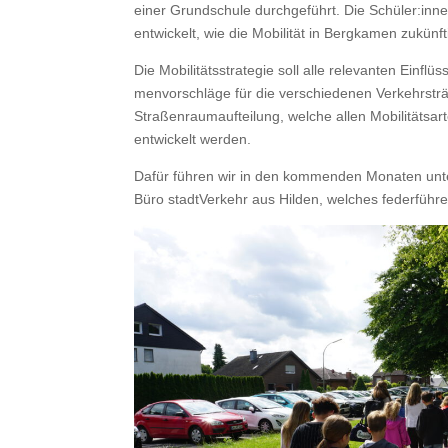
ein­er Grund­schule durchge­führt. Die Schüler:inne
entwick­elt, wie die Mobil­ität in Bergka­men zukün­
Die Mobil­itätsstrate­gie soll alle rel­e­van­ten Ein­
men­vorschläge für die ver­schiede­nen Verkehrsträ
Straßen­rau­maufteilung, welche allen Mobil­ität­s
entwick­elt werden.
Dafür führen wir in den kom­menden Monat­en unter­
Büro stadtVerkehr aus Hilden, welch­es fed­er­führen