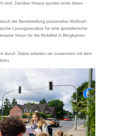
sch sind. Darüber hin­aus wur­den erste Ideen
durch die Bere­it­stel­lung prax­is­na­her Maß­nah­
s­che Lösungsan­sätze für eine gestal­ter­ische
n­same Vision für die Mobil­ität in Bergka­men
eure durch. Dabei arbeit­en wir zusam­men mit dem
führt.