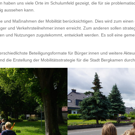
n haben uns viele Orte im Schu­lum­feld gezeigt, die für sie prob­lema­ti
ftig ausse­hen kann.
flüsse und Maß­nah­men der Mobil­ität berück­sichti­gen. Dies wird zum einen 
ger und Verkehrsteilnehmer:innen erre­icht. Zum anderen sollen strate­gi
arten und Nutzun­gen zugutekommt, entwick­elt wer­den. Es soll eine gemei
schiedlich­ste Beteili­gungs­for­mate für Bürger:innen und weit­ere Akt
d die Erstel­lung der Mobil­itätsstrate­gie für die Stadt Bergka­men durch