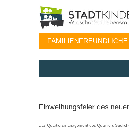
FAMILIENFREUNDLICH
Einweihungsfeier des neuen
Das Quartiers­man­age­ment des Quartiers Südliche A