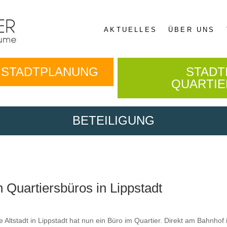
AKTUELLES
ÜBER UNS
E STADTPLANUNG
STADT
QUARTI
BETEILIGUNG
 Quartiersbüros in Lippstadt
lt­stadt in Lipp­stadt hat nun ein Büro im Quarti­er. Direkt am Bahn­hof 