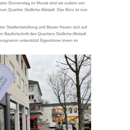
ersten Don­ner­stag im Monat sind sie zudem von
zum Quarti­er Südliche Alt­stadt. Das Büro ist nun
it­er Stad­ten­twick­lung und Bauen freuen sich auf
Bau­fortschritt des Quartiers Südliche Alt­stadt
ro­gramm unter­stützt Eigentümer:innen im
.