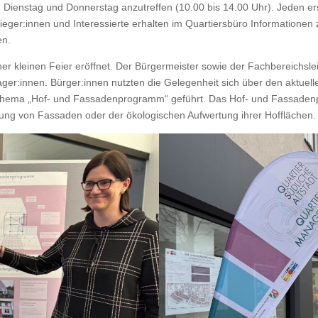
ien­stag und Don­ner­stag anzutr­e­f­fen (10.00 bis 14.00 Uhr). Jeden 
eger:innen und Inter­essierte erhal­ten im Quartiers­büro Infor­ma­tio­nen 
en.
er kleinen Feier eröffnet. Der Bürg­er­meis­ter sowie der Fach­bere­ich­sle
r:innen. Bürger:innen nutzten die Gele­gen­heit sich über den aktuellen 
­ma „Hof- und Fas­saden­pro­gramm“ geführt. Das Hof- und Fas­saden­p
erung von Fas­saden oder der ökol­o­gis­chen Aufw­er­tung ihrer Hofflächen