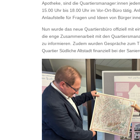
Apotheke, sind die Quartiersmanager:innen jeden D
15.00 Uhr bis 18.00 Uhr im Vor-Ort-Büro tätig. Anli
Anlauf­stelle für Fra­gen und Ideen von Bürger:inn
Nun wurde das neue Quartiers­büro offiziell mit ein­
die enge Zusam­me­nar­beit mit den Quartiersmanage
zu informieren. Zudem wur­den Gespräche zum The
Quarti­er Südliche Alt­stadt finanziell bei der Sani