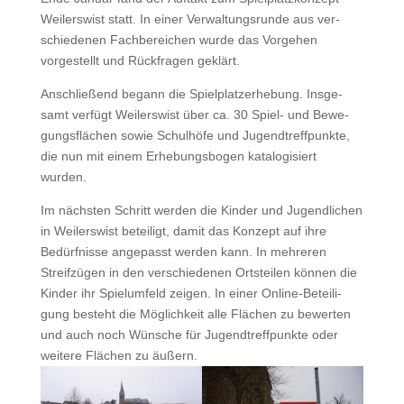
Weil­er­swist statt. In ein­er Ver­wal­tungsrunde aus ver­
schiede­nen Fach­bere­ichen wurde das Vorge­hen
vorgestellt und Rück­fra­gen geklärt.
Anschließend begann die Spielplatzer­he­bung. Ins­ge­
samt ver­fügt Weil­er­swist über ca. 30 Spiel- und Bewe­
gungs­flächen sowie Schul­höfe und Jugendtr­e­ff­punk­te,
die nun mit einem Erhe­bungs­bo­gen kat­a­l­o­gisiert
wurden.
Im näch­sten Schritt wer­den die Kinder und Jugendlichen
in Weil­er­swist beteiligt, damit das Konzept auf ihre
Bedürfnisse angepasst wer­den kann. In mehreren
Streifzü­gen in den ver­schiede­nen Ort­steilen kön­nen die
Kinder ihr Spielum­feld zeigen. In ein­er Online-Beteili­
gung beste­ht die Möglichkeit alle Flächen zu bew­erten
und auch noch Wün­sche für Jugendtr­e­ff­punk­te oder
weit­ere Flächen zu äußern.